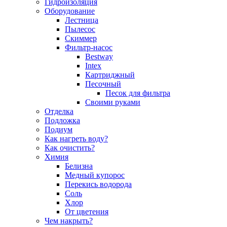
Гидроизоляция
Оборудование
Лестница
Пылесос
Скиммер
Фильтр-насос
Bestway
Intex
Картриджный
Песочный
Песок для фильтра
Своими руками
Отделка
Подложка
Подиум
Как нагреть воду?
Как очистить?
Химия
Белизна
Медный купорос
Перекись водорода
Соль
Хлор
От цветения
Чем накрыть?