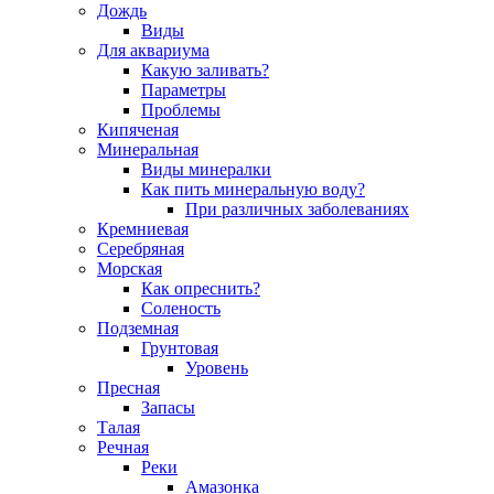
Дождь
Виды
Для аквариума
Какую заливать?
Параметры
Проблемы
Кипяченая
Минеральная
Виды минералки
Как пить минеральную воду?
При различных заболеваниях
Кремниевая
Серебряная
Морская
Как опреснить?
Соленость
Подземная
Грунтовая
Уровень
Пресная
Запасы
Талая
Речная
Реки
Амазонка