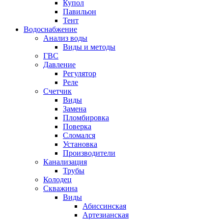
Купол
Павильон
Тент
Водоснабжение
Анализ воды
Виды и методы
ГВС
Давление
Регулятор
Реле
Счетчик
Виды
Замена
Пломбировка
Поверка
Сломался
Установка
Производители
Канализация
Трубы
Колодец
Скважина
Виды
Абиссинская
Артезианская