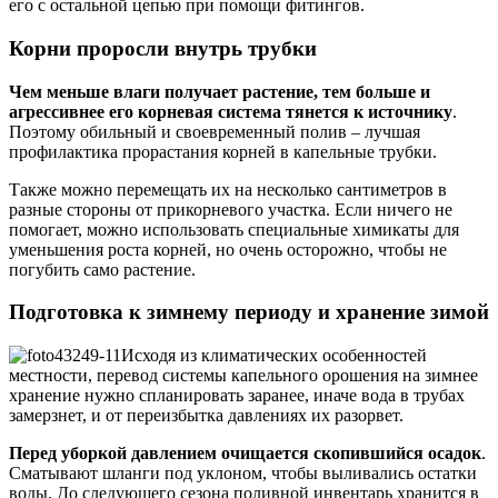
его с остальной цепью при помощи фитингов.
Корни проросли внутрь трубки
Чем меньше влаги получает растение, тем больше и
агрессивнее его корневая система тянется к источнику
.
Поэтому обильный и своевременный полив – лучшая
профилактика прорастания корней в капельные трубки.
Также можно перемещать их на несколько сантиметров в
разные стороны от прикорневого участка. Если ничего не
помогает, можно использовать специальные химикаты для
уменьшения роста корней, но очень осторожно, чтобы не
погубить само растение.
Подготовка к зимнему периоду и хранение зимой
Исходя из климатических особенностей
местности, перевод системы капельного орошения на зимнее
хранение нужно спланировать заранее, иначе вода в трубах
замерзнет, и от переизбытка давлениях их разорвет.
Перед уборкой давлением очищается скопившийся осадок
.
Сматывают шланги под уклоном, чтобы выливались остатки
воды. До следующего сезона поливной инвентарь хранится в