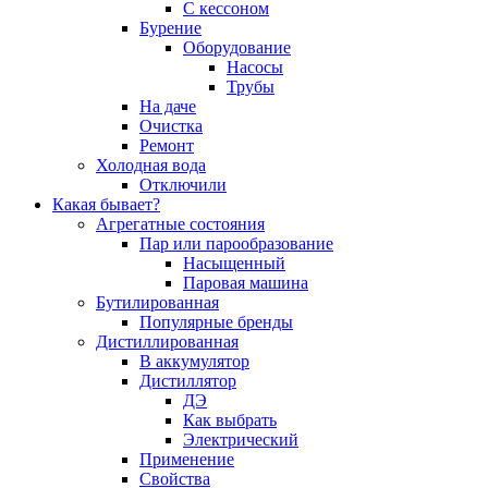
С кессоном
Бурение
Оборудование
Насосы
Трубы
На даче
Очистка
Ремонт
Холодная вода
Отключили
Какая бывает?
Агрегатные состояния
Пар или парообразование
Насыщенный
Паровая машина
Бутилированная
Популярные бренды
Дистиллированная
В аккумулятор
Дистиллятор
ДЭ
Как выбрать
Электрический
Применение
Свойства