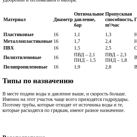
Оптимальное
Пропускная
Материал
Диаметр
давление,
способность,
Г
бар
m³/час
Пластиковые
16
1,1
1,3
Н
Металлопластиковые
16
1,7
2,4
Н
ПВХ
16
1,5
2,5
С
ПВД – 2,1
ПВД – 2,3
Полиэтиленовые
16
В
ПНД – 1,5
ПНД – 1,8
Полипропиленовые
16
1,9
2,8
В
Типы по назначению
В месте подачи воды и давление выше, и скорость больше.
Именно на этот участок чаще всего приходятся гидроудары.
Поэтому трубы, которые отходят от источника воды и те,
которые расходятся по грядкам, имеют разное назначение.