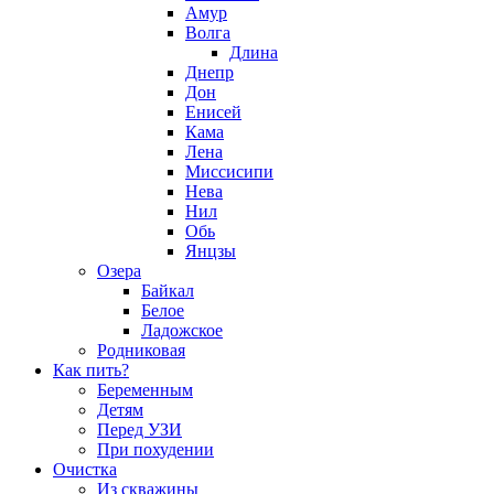
Амур
Волга
Длина
Днепр
Дон
Енисей
Кама
Лена
Миссисипи
Нева
Нил
Обь
Янцзы
Озера
Байкал
Белое
Ладожское
Родниковая
Как пить?
Беременным
Детям
Перед УЗИ
При похудении
Очистка
Из скважины