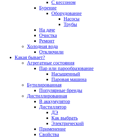
С кессоном
Бурение
Оборудование
Насосы
Трубы
На даче
Очистка
Ремонт
Холодная вода
Отключили
Какая бывает?
Агрегатные состояния
Пар или парообразование
Насыщенный
Паровая машина
Бутилированная
Популярные бренды
Дистиллированная
В аккумулятор
Дистиллятор
ДЭ
Как выбрать
Электрический
Применение
Свойства