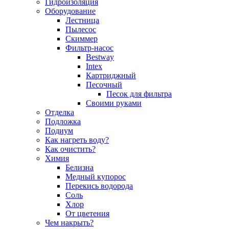
Гидроизоляция
Оборудование
Лестница
Пылесос
Скиммер
Фильтр-насос
Bestway
Intex
Картриджный
Песочный
Песок для фильтра
Своими руками
Отделка
Подложка
Подиум
Как нагреть воду?
Как очистить?
Химия
Белизна
Медный купорос
Перекись водорода
Соль
Хлор
От цветения
Чем накрыть?