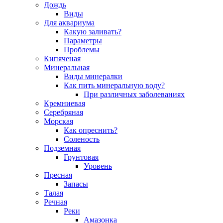
Дождь
Виды
Для аквариума
Какую заливать?
Параметры
Проблемы
Кипяченая
Минеральная
Виды минералки
Как пить минеральную воду?
При различных заболеваниях
Кремниевая
Серебряная
Морская
Как опреснить?
Соленость
Подземная
Грунтовая
Уровень
Пресная
Запасы
Талая
Речная
Реки
Амазонка