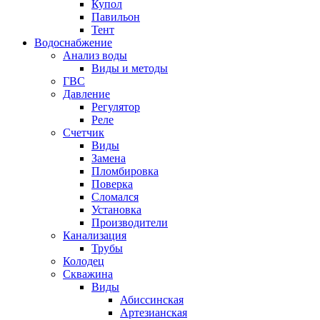
Купол
Павильон
Тент
Водоснабжение
Анализ воды
Виды и методы
ГВС
Давление
Регулятор
Реле
Счетчик
Виды
Замена
Пломбировка
Поверка
Сломался
Установка
Производители
Канализация
Трубы
Колодец
Скважина
Виды
Абиссинская
Артезианская