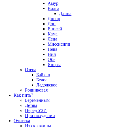
Амур
Волга
Длина
Днепр
Дон
Енисей
Кама
Лена
Миссисипи
Нева
Нил
Обь
Янцзы
Озера
Байкал
Белое
Ладожское
Родниковая
Как пить?
Беременным
Детям
Перед УЗИ
При похудении
Очистка
Из скважины