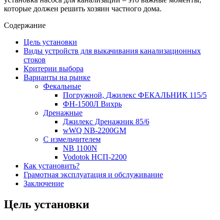
которые должен решить хозяин частного дома.
Содержание
Цель установки
Виды устройств для выкачивания канализационных
стоков
Критерии выбора
Варианты на рынке
Фекальные
Погружной, Джилекс ФЕКАЛЬНИК 115/5
ФН-1500Л Вихрь
Дренажные
Джилекс Дренажник 85/6
wWQ NB-2200GM
С измельчителем
NB 1100N
Vodotok HCП-2200
Как установить?
Грамотная эксплуатация и обслуживание
Заключение
Цель установки