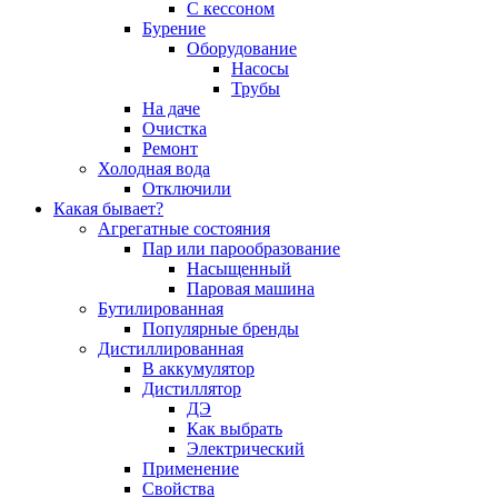
С кессоном
Бурение
Оборудование
Насосы
Трубы
На даче
Очистка
Ремонт
Холодная вода
Отключили
Какая бывает?
Агрегатные состояния
Пар или парообразование
Насыщенный
Паровая машина
Бутилированная
Популярные бренды
Дистиллированная
В аккумулятор
Дистиллятор
ДЭ
Как выбрать
Электрический
Применение
Свойства