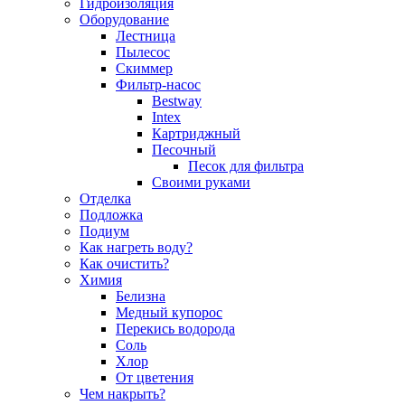
Гидроизоляция
Оборудование
Лестница
Пылесос
Скиммер
Фильтр-насос
Bestway
Intex
Картриджный
Песочный
Песок для фильтра
Своими руками
Отделка
Подложка
Подиум
Как нагреть воду?
Как очистить?
Химия
Белизна
Медный купорос
Перекись водорода
Соль
Хлор
От цветения
Чем накрыть?