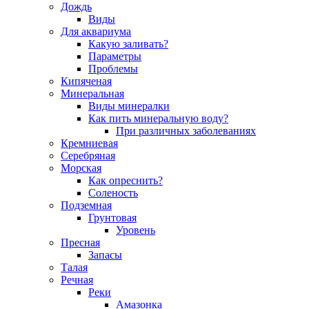
Дождь
Виды
Для аквариума
Какую заливать?
Параметры
Проблемы
Кипяченая
Минеральная
Виды минералки
Как пить минеральную воду?
При различных заболеваниях
Кремниевая
Серебряная
Морская
Как опреснить?
Соленость
Подземная
Грунтовая
Уровень
Пресная
Запасы
Талая
Речная
Реки
Амазонка