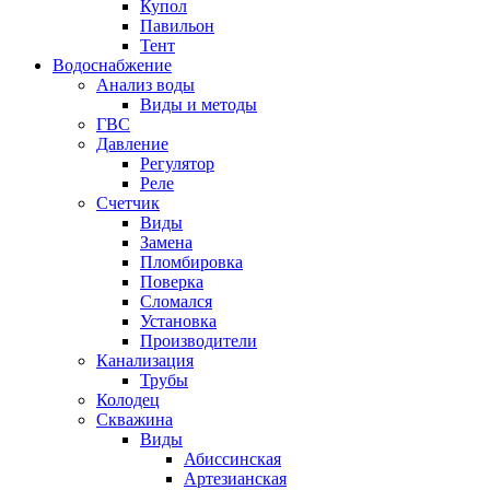
Купол
Павильон
Тент
Водоснабжение
Анализ воды
Виды и методы
ГВС
Давление
Регулятор
Реле
Счетчик
Виды
Замена
Пломбировка
Поверка
Сломался
Установка
Производители
Канализация
Трубы
Колодец
Скважина
Виды
Абиссинская
Артезианская