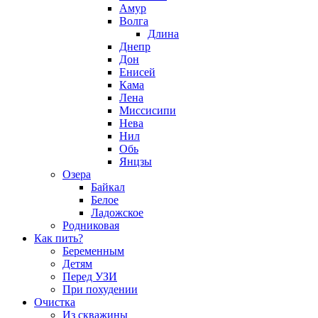
Амур
Волга
Длина
Днепр
Дон
Енисей
Кама
Лена
Миссисипи
Нева
Нил
Обь
Янцзы
Озера
Байкал
Белое
Ладожское
Родниковая
Как пить?
Беременным
Детям
Перед УЗИ
При похудении
Очистка
Из скважины