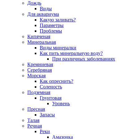
Дождь
Виды
Для аквариума
Какую заливать?
Параметры
Проблемы
Кипяченая
Минеральная
Виды минералки
Как пить минеральную воду?
При различных заболеваниях
Кремниевая
Серебряная
Морская
Как опреснить?
Соленость
Подземная
Грунтовая
Уровень
Пресная
Запасы
Талая
Речная
Реки
Амазонка