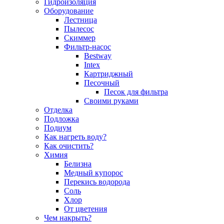
Гидроизоляция
Оборудование
Лестница
Пылесос
Скиммер
Фильтр-насос
Bestway
Intex
Картриджный
Песочный
Песок для фильтра
Своими руками
Отделка
Подложка
Подиум
Как нагреть воду?
Как очистить?
Химия
Белизна
Медный купорос
Перекись водорода
Соль
Хлор
От цветения
Чем накрыть?