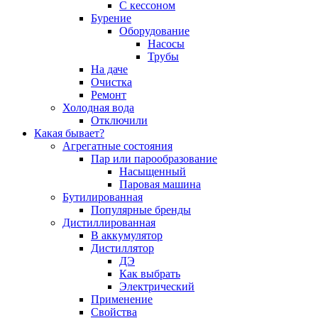
С кессоном
Бурение
Оборудование
Насосы
Трубы
На даче
Очистка
Ремонт
Холодная вода
Отключили
Какая бывает?
Агрегатные состояния
Пар или парообразование
Насыщенный
Паровая машина
Бутилированная
Популярные бренды
Дистиллированная
В аккумулятор
Дистиллятор
ДЭ
Как выбрать
Электрический
Применение
Свойства