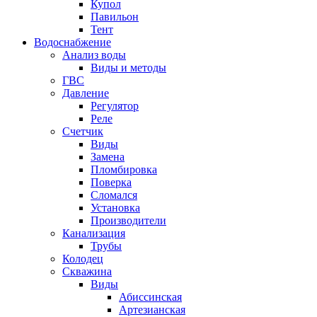
Купол
Павильон
Тент
Водоснабжение
Анализ воды
Виды и методы
ГВС
Давление
Регулятор
Реле
Счетчик
Виды
Замена
Пломбировка
Поверка
Сломался
Установка
Производители
Канализация
Трубы
Колодец
Скважина
Виды
Абиссинская
Артезианская