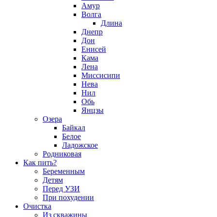
Амур
Волга
Длина
Днепр
Дон
Енисей
Кама
Лена
Миссисипи
Нева
Нил
Обь
Янцзы
Озера
Байкал
Белое
Ладожское
Родниковая
Как пить?
Беременным
Детям
Перед УЗИ
При похудении
Очистка
Из скважины