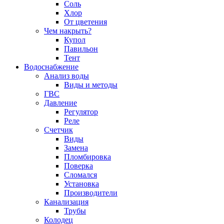
Соль
Хлор
От цветения
Чем накрыть?
Купол
Павильон
Тент
Водоснабжение
Анализ воды
Виды и методы
ГВС
Давление
Регулятор
Реле
Счетчик
Виды
Замена
Пломбировка
Поверка
Сломался
Установка
Производители
Канализация
Трубы
Колодец