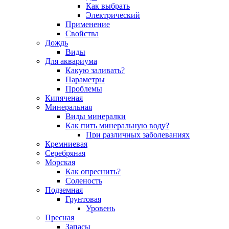
Как выбрать
Электрический
Применение
Свойства
Дождь
Виды
Для аквариума
Какую заливать?
Параметры
Проблемы
Кипяченая
Минеральная
Виды минералки
Как пить минеральную воду?
При различных заболеваниях
Кремниевая
Серебряная
Морская
Как опреснить?
Соленость
Подземная
Грунтовая
Уровень
Пресная
Запасы