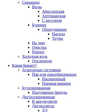
Скважина
Виды
Абиссинская
Артезианская
С кессоном
Бурение
Оборудование
Насосы
Трубы
На даче
Очистка
Ремонт
Холодная вода
Отключили
Какая бывает?
Агрегатные состояния
Пар или парообразование
Насыщенный
Паровая машина
Бутилированная
Популярные бренды
Дистиллированная
В аккумулятор
Дистиллятор
ДЭ