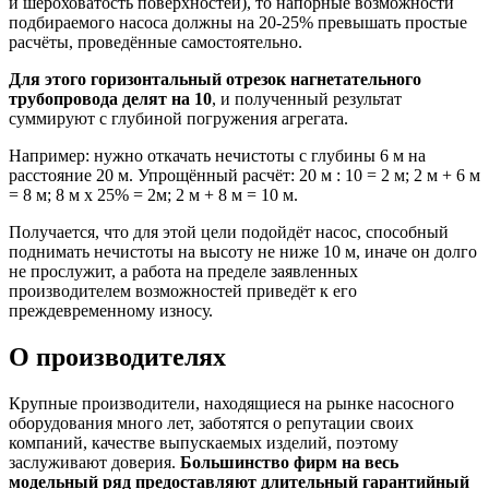
и шероховатость поверхностей), то напорные возможности
подбираемого насоса должны на 20-25% превышать простые
расчёты, проведённые самостоятельно.
Для этого горизонтальный отрезок нагнетательного
трубопровода делят на 10
, и полученный результат
суммируют с глубиной погружения агрегата.
Например: нужно откачать нечистоты с глубины 6 м на
расстояние 20 м. Упрощённый расчёт: 20 м : 10 = 2 м; 2 м + 6 м
= 8 м; 8 м х 25% = 2м; 2 м + 8 м = 10 м.
Получается, что для этой цели подойдёт насос, способный
поднимать нечистоты на высоту не ниже 10 м, иначе он долго
не прослужит, а работа на пределе заявленных
производителем возможностей приведёт к его
преждевременному износу.
О производителях
Крупные производители, находящиеся на рынке насосного
оборудования много лет, заботятся о репутации своих
компаний, качестве выпускаемых изделий, поэтому
заслуживают доверия.
Большинство фирм на весь
модельный ряд предоставляют длительный гарантийный