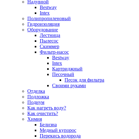
Надувной
Bestway
Intex
Полипропиленовый
Гидроизоляция
Оборудование
Лестница
Пылесос
Скиммер
Фильтр-насос
Bestway
Intex
Картриджный
Песочный
Песок для фильтра
Своими руками
Отделка
Подложка
Подиум
Как нагреть воду?
Как очистить?
Химия
Белизна
Медный купорос
Перекись водорода