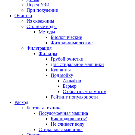
Перед УЗИ
При похудении
Очистка
Из скважины
Сточные воды
Методы
Биологические
Физико-химические
Фильтрация
Фильтры
Грубой очистки
Для стиральной машинки
Кувшины
Под мойку
Аквафор
Барьер
С обратным осмосом
Рейтинг популярности
Расход
Бытовая техника
Посудомоечная машина
Как подключить?
Не сливает воду
Стиральная машинка
Оплата