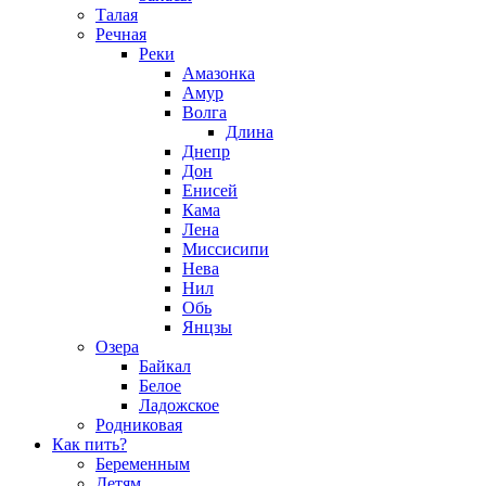
Талая
Речная
Реки
Амазонка
Амур
Волга
Длина
Днепр
Дон
Енисей
Кама
Лена
Миссисипи
Нева
Нил
Обь
Янцзы
Озера
Байкал
Белое
Ладожское
Родниковая
Как пить?
Беременным
Детям