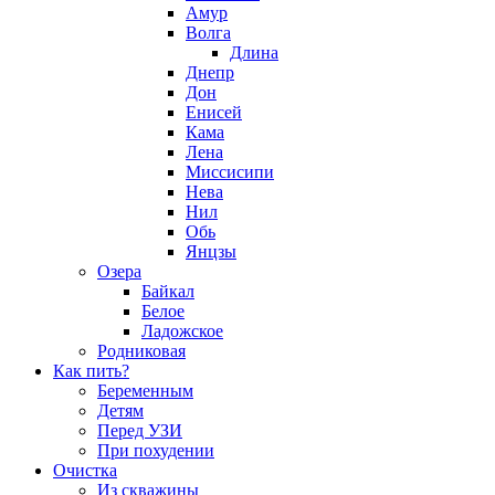
Амур
Волга
Длина
Днепр
Дон
Енисей
Кама
Лена
Миссисипи
Нева
Нил
Обь
Янцзы
Озера
Байкал
Белое
Ладожское
Родниковая
Как пить?
Беременным
Детям
Перед УЗИ
При похудении
Очистка
Из скважины