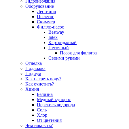
Гидроизоляция
Оборудование
Лестница
Пылесос
Скиммер
Фильтр-насос
Bestway
Intex
Картриджный
Песочный
Песок для фильтра
Своими руками
Отделка
Подложка
Подиум
Как нагреть воду?
Как очистить?
Химия
Белизна
Медный купорос
Перекись водорода
Соль
Хлор
От цветения
Чем накрыть?