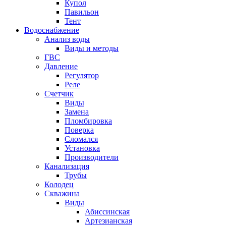
Купол
Павильон
Тент
Водоснабжение
Анализ воды
Виды и методы
ГВС
Давление
Регулятор
Реле
Счетчик
Виды
Замена
Пломбировка
Поверка
Сломался
Установка
Производители
Канализация
Трубы
Колодец
Скважина
Виды
Абиссинская
Артезианская