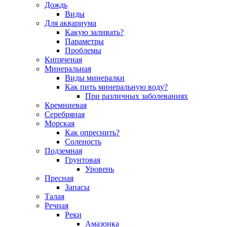
Дождь
Виды
Для аквариума
Какую заливать?
Параметры
Проблемы
Кипяченая
Минеральная
Виды минералки
Как пить минеральную воду?
При различных заболеваниях
Кремниевая
Серебряная
Морская
Как опреснить?
Соленость
Подземная
Грунтовая
Уровень
Пресная
Запасы
Талая
Речная
Реки
Амазонка