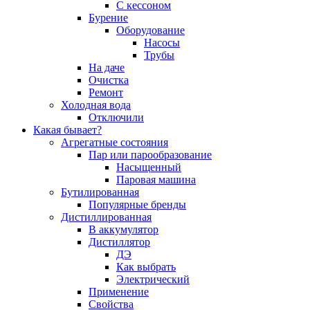
С кессоном
Бурение
Оборудование
Насосы
Трубы
На даче
Очистка
Ремонт
Холодная вода
Отключили
Какая бывает?
Агрегатные состояния
Пар или парообразование
Насыщенный
Паровая машина
Бутилированная
Популярные бренды
Дистиллированная
В аккумулятор
Дистиллятор
ДЭ
Как выбрать
Электрический
Применение
Свойства