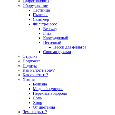
Гидроизоляция
Оборудование
Лестница
Пылесос
Скиммер
Фильтр-насос
Bestway
Intex
Картриджный
Песочный
Песок для фильтра
Своими руками
Отделка
Подложка
Подиум
Как нагреть воду?
Как очистить?
Химия
Белизна
Медный купорос
Перекись водорода
Соль
Хлор
От цветения
Чем накрыть?