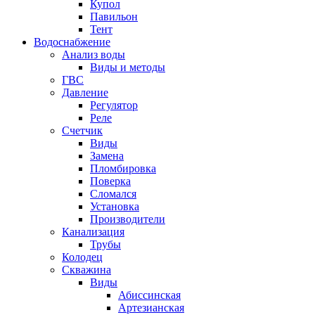
Купол
Павильон
Тент
Водоснабжение
Анализ воды
Виды и методы
ГВС
Давление
Регулятор
Реле
Счетчик
Виды
Замена
Пломбировка
Поверка
Сломался
Установка
Производители
Канализация
Трубы
Колодец
Скважина
Виды
Абиссинская
Артезианская