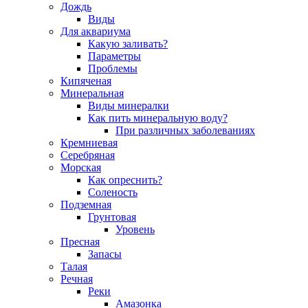
Дождь
Виды
Для аквариума
Какую заливать?
Параметры
Проблемы
Кипяченая
Минеральная
Виды минералки
Как пить минеральную воду?
При различных заболеваниях
Кремниевая
Серебряная
Морская
Как опреснить?
Соленость
Подземная
Грунтовая
Уровень
Пресная
Запасы
Талая
Речная
Реки
Амазонка