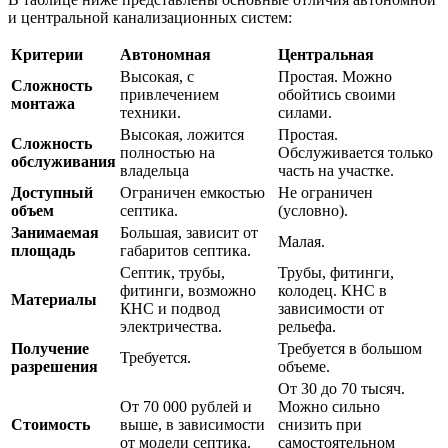
и центральной канализационных систем:
Критерии
Автономная
Центральная
Высокая, с
Простая. Можно
Сложность
привлечением
обойтись своими
монтажа
техники.
силами.
Высокая, ложится
Простая.
Сложность
полностью на
Обслуживается только
обслуживания
владельца
часть на участке.
Доступный
Ограничен емкостью
Не ограничен
объем
септика.
(условно).
Занимаемая
Большая, зависит от
Малая.
площадь
габаритов септика.
Септик, трубы,
Трубы, фитинги,
фитинги, возможно
колодец. КНС в
Материалы
КНС и подвод
зависимости от
электричества.
рельефа.
Получение
Требуется в большом
Требуется.
разрешения
объеме.
От 30 до 70 тысяч.
От 70 000 рублей и
Можно сильно
Стоимость
выше, в зависимости
снизить при
от модели септика.
самостоятельном