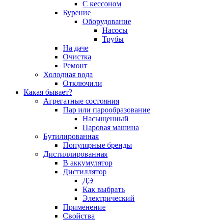
С кессоном
Бурение
Оборудование
Насосы
Трубы
На даче
Очистка
Ремонт
Холодная вода
Отключили
Какая бывает?
Агрегатные состояния
Пар или парообразование
Насыщенный
Паровая машина
Бутилированная
Популярные бренды
Дистиллированная
В аккумулятор
Дистиллятор
ДЭ
Как выбрать
Электрический
Применение
Свойства