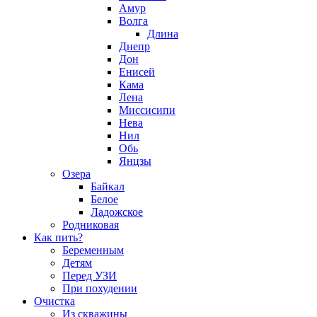
Амур
Волга
Длина
Днепр
Дон
Енисей
Кама
Лена
Миссисипи
Нева
Нил
Обь
Янцзы
Озера
Байкал
Белое
Ладожское
Родниковая
Как пить?
Беременным
Детям
Перед УЗИ
При похудении
Очистка
Из скважины