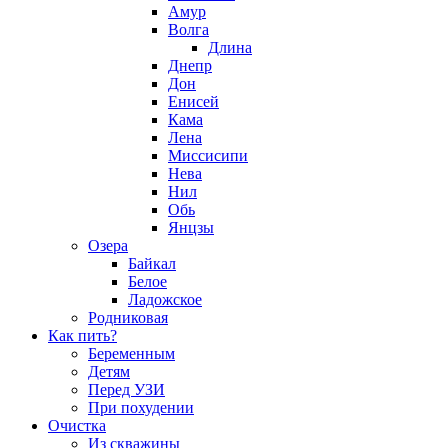
Амур
Волга
Длина
Днепр
Дон
Енисей
Кама
Лена
Миссисипи
Нева
Нил
Обь
Янцзы
Озера
Байкал
Белое
Ладожское
Родниковая
Как пить?
Беременным
Детям
Перед УЗИ
При похудении
Очистка
Из скважины