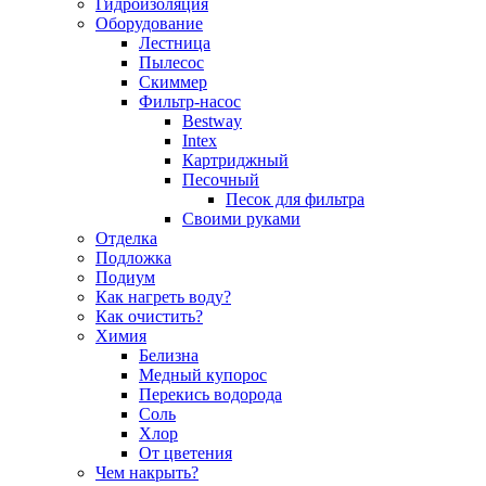
Гидроизоляция
Оборудование
Лестница
Пылесос
Скиммер
Фильтр-насос
Bestway
Intex
Картриджный
Песочный
Песок для фильтра
Своими руками
Отделка
Подложка
Подиум
Как нагреть воду?
Как очистить?
Химия
Белизна
Медный купорос
Перекись водорода
Соль
Хлор
От цветения
Чем накрыть?