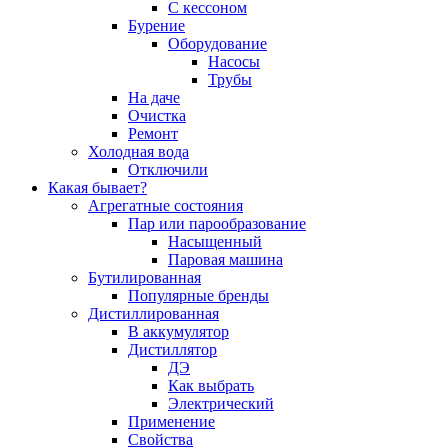
С кессоном
Бурение
Оборудование
Насосы
Трубы
На даче
Очистка
Ремонт
Холодная вода
Отключили
Какая бывает?
Агрегатные состояния
Пар или парообразование
Насыщенный
Паровая машина
Бутилированная
Популярные бренды
Дистиллированная
В аккумулятор
Дистиллятор
ДЭ
Как выбрать
Электрический
Применение
Свойства