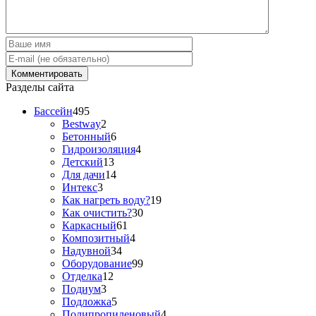
Разделы сайта
Бассейн
495
Bestway
2
Бетонный
6
Гидроизоляция
4
Детский
13
Для дачи
14
Интекс
3
Как нагреть воду?
19
Как очистить?
30
Каркасный
61
Композитный
4
Надувной
34
Оборудование
99
Отделка
12
Подиум
3
Подложка
5
Полипропиленовый
4