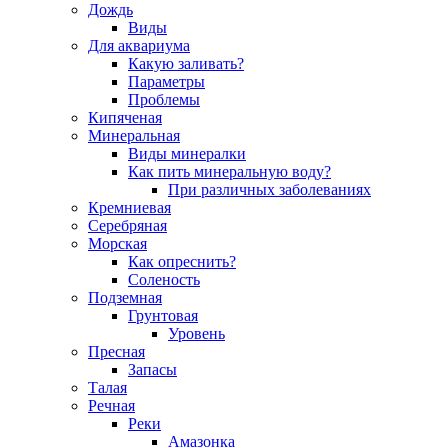
Дождь
Виды
Для аквариума
Какую заливать?
Параметры
Проблемы
Кипяченая
Минеральная
Виды минералки
Как пить минеральную воду?
При различных заболеваниях
Кремниевая
Серебряная
Морская
Как опреснить?
Соленость
Подземная
Грунтовая
Уровень
Пресная
Запасы
Талая
Речная
Реки
Амазонка