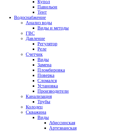
Купол
Павильон
Тент
Водоснабжение
Анализ воды
Виды и методы
ГВС
Давление
Регулятор
Реле
Счетчик
Виды
Замена
Пломбировка
Поверка
Сломался
Установка
Производители
Канализация
Трубы
Колодец
Скважина
Виды
Абиссинская
Артезианская