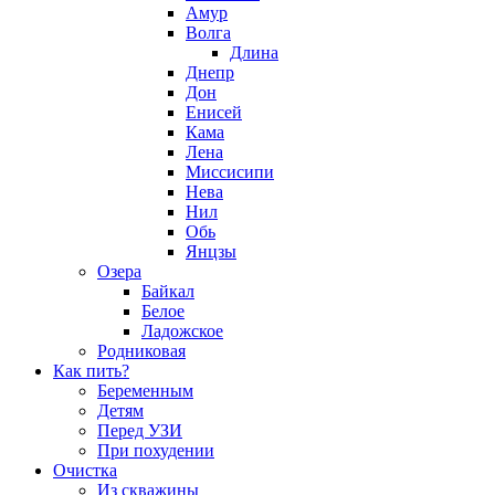
Амур
Волга
Длина
Днепр
Дон
Енисей
Кама
Лена
Миссисипи
Нева
Нил
Обь
Янцзы
Озера
Байкал
Белое
Ладожское
Родниковая
Как пить?
Беременным
Детям
Перед УЗИ
При похудении
Очистка
Из скважины