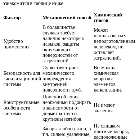
ознакомится в таблице ниже:
Химический
Фактор
Механический способ
способ
В большинстве
Может
случаев требует
использоваться
наличия некоторых
Удобство
неподготовленным
навыков, защиты
применения
человеком, не
окружающих
оставляет
поверхностей от
загрязнений.
загрязнений.
Существует риск
Возможна
Безопасность для
механического
химическая
канализационной
повреждения
коррозия
системы
внутренней
элементов
поверхности труб.
канализации.
Приспособления
Конструктивные
необходимо подбирать
Не имеют
особенности
в зависимости от
значения.
системы
диаметра труб и
крутизны изгибов.
Не слишком
Засоры любого типа, в
плотные засоры,
т.ч. сильно удалённые,
расположенные