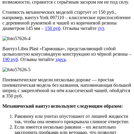
возможности, справится с серьёзным засором им не под силу.
Стоимость механических моделей стартует от 150 руб.,
например, вантуз York 097110 – классическое приспособление
с деревянной рукояткой и чашей из коричневой резины
диаметром 145 мм –
150 руб
. Отзывы читайте
тут
.
Вантуз Libra Plast «Гармошка», представляющий собой
цельнолитую конусовидную конструкцию из чёрной резины –
190 руб
. Отзывы читайте
здесь
.
Пневматические модели несколько дороже — простая
пневматическая модель без названия, напоминающая большой
шприц с закреплённой на нём классической чашей, обойдётся
в 350 руб.
Механический вантуз используют следующим образом:
Раковину или унитаз опустошают от лишней жидкости
так, чтобы она немного прикрывала сливное отверстие.
Если имеется несколько раковин – их желательно
закупорить пробками или ветошью, что позволит