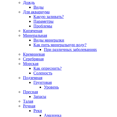
Дождь
Виды
Для аквариума
Какую заливать?
Параметры
Проблемы
Кипяченая
Минеральная
Виды минералки
Как пить минеральную воду?
При различных заболеваниях
Кремниевая
Серебряная
Морская
Как опреснить?
Соленость
Подземная
Грунтовая
Уровень
Пресная
Запасы
Талая
Речная
Реки
Амазонка