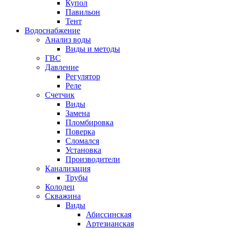
Купол
Павильон
Тент
Водоснабжение
Анализ воды
Виды и методы
ГВС
Давление
Регулятор
Реле
Счетчик
Виды
Замена
Пломбировка
Поверка
Сломался
Установка
Производители
Канализация
Трубы
Колодец
Скважина
Виды
Абиссинская
Артезианская