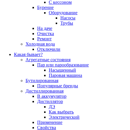
С кессоном
Бурение
Оборудование
Насосы
Трубы
На даче
Очистка
Ремонт
Холодная вода
Отключили
Какая бывает?
Агрегатные состояния
Пар или парообразование
Насыщенный
Паровая машина
Бутилированная
Популярные бренды
Дистиллированная
В аккумулятор
Дистиллятор
ДЭ
Как выбрать
Электрический
Применение
Свойства