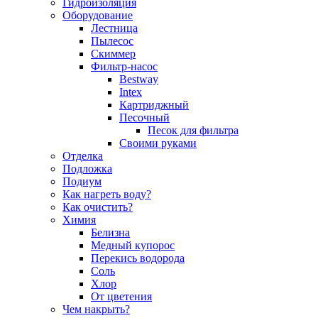
Гидроизоляция
Оборудование
Лестница
Пылесос
Скиммер
Фильтр-насос
Bestway
Intex
Картриджный
Песочный
Песок для фильтра
Своими руками
Отделка
Подложка
Подиум
Как нагреть воду?
Как очистить?
Химия
Белизна
Медный купорос
Перекись водорода
Соль
Хлор
От цветения
Чем накрыть?