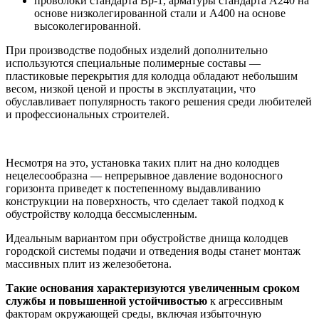
проволоки стандарта Вр-1, арматуры стандарта А240 на
основе низколегированной стали и А400 на основе
высоколегированной.
При производстве подобных изделий дополнительно
используются специальные полимерные составы —
пластиковые перекрытия для колодца обладают небольшим
весом, низкой ценой и просты в эксплуатации, что
обуславливает популярность такого решения среди любителей
и профессиональных строителей.
Несмотря на это, установка таких плит на дно колодцев
нецелесообразна — непрерывное давление водоносного
горизонта приведет к постепенному выдавливанию
конструкции на поверхность, что сделает такой подход к
обустройству колодца бессмысленным.
Идеальным вариантом при обустройстве днища колодцев
городской системы подачи и отведения воды станет монтаж
массивных плит из железобетона.
Такие основания характеризуются увеличенным сроком
службы и повышенной устойчивостью
к агрессивным
факторам окружающей среды, включая избыточную