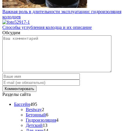
Важная роль в длительности эксплуатации: гидроизоляция
колодцев
Способы углубления колодца и их описание
Обсудим
Разделы сайта
Бассейн
495
Bestway
2
Бетонный
6
Гидроизоляция
4
Детский
13
Для дачи
14