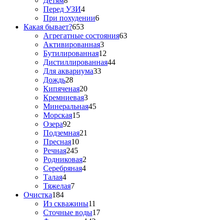
Детям
8
Перед УЗИ
4
При похудении
6
Какая бывает?
653
Агрегатные состояния
63
Активированная
3
Бутилированная
12
Дистиллированная
44
Для аквариума
33
Дождь
28
Кипяченая
20
Кремниевая
3
Минеральная
45
Морская
15
Озера
92
Подземная
21
Пресная
10
Речная
245
Родниковая
2
Серебряная
4
Талая
4
Тяжелая
7
Очистка
184
Из скважины
11
Сточные воды
17