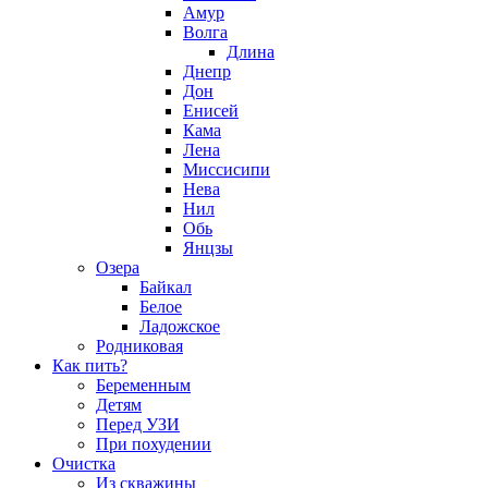
Амур
Волга
Длина
Днепр
Дон
Енисей
Кама
Лена
Миссисипи
Нева
Нил
Обь
Янцзы
Озера
Байкал
Белое
Ладожское
Родниковая
Как пить?
Беременным
Детям
Перед УЗИ
При похудении
Очистка
Из скважины