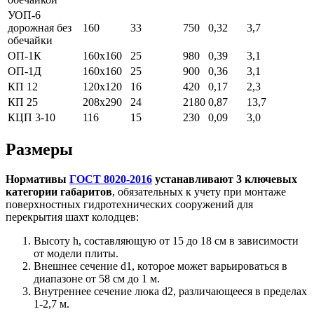
УОП-6
дорожная без
160
33
750
0,32
3,7
обечайки
ОП-1К
160х160
25
980
0,39
3,1
ОП-1Д
160х160
25
900
0,36
3,1
КП 12
120х120
16
420
0,17
2,3
КП 25
208х290
24
2180
0,87
13,7
КЦП 3-10
116
15
230
0,09
3,0
Размеры
Нормативы
ГОСТ 8020-2016
устанавливают 3 ключевых
категории габаритов
, обязательных к учету при монтаже
поверхностных гидротехнических сооружений для
перекрытия шахт колодцев:
Высоту h, составляющую от 15 до 18 см в зависимости
от модели плиты.
Внешнее сечение d1, которое может варьироваться в
диапазоне от 58 см до 1 м.
Внутреннее сечение люка d2, различающееся в пределах
1-2,7 м.