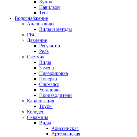
Купол
Павильон
Тент
Водоснабжение
Анализ воды
Виды и методы
ГВС
Давление
Регулятор
Реле
Счетчик
Виды
Замена
Пломбировка
Поверка
Сломался
Установка
Производители
Канализация
Трубы
Колодец
Скважина
Виды
Абиссинская
Артезианская