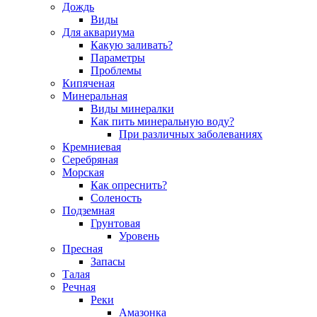
Дождь
Виды
Для аквариума
Какую заливать?
Параметры
Проблемы
Кипяченая
Минеральная
Виды минералки
Как пить минеральную воду?
При различных заболеваниях
Кремниевая
Серебряная
Морская
Как опреснить?
Соленость
Подземная
Грунтовая
Уровень
Пресная
Запасы
Талая
Речная
Реки
Амазонка