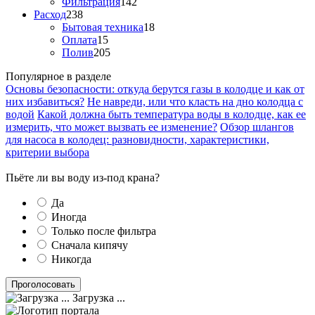
Фильтрация
142
Расход
238
Бытовая техника
18
Оплата
15
Полив
205
Популярное в разделе
Основы безопасности: откуда берутся газы в колодце и как от
них избавиться?
Не навреди, или что класть на дно колодца с
водой
Какой должна быть температура воды в колодце, как ее
измерить, что может вызвать ее изменение?
Обзор шлангов
для насоса в колодец: разновидности, характеристики,
критерии выбора
Пьёте ли вы воду из-под крана?
Да
Иногда
Только после фильтра
Сначала кипячу
Никогда
Загрузка ...