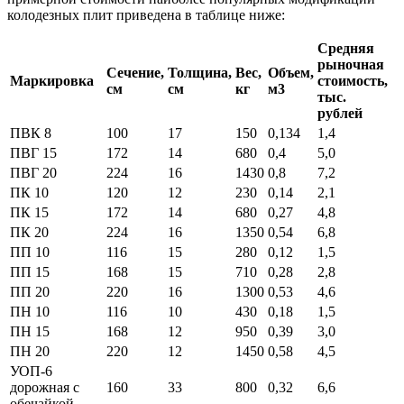
колодезных плит приведена в таблице ниже:
Средняя
рыночная
Сечение,
Толщина,
Вес,
Объем,
Маркировка
стоимость,
см
см
кг
м3
тыс.
рублей
ПВК 8
100
17
150
0,134
1,4
ПВГ 15
172
14
680
0,4
5,0
ПВГ 20
224
16
1430
0,8
7,2
ПК 10
120
12
230
0,14
2,1
ПК 15
172
14
680
0,27
4,8
ПК 20
224
16
1350
0,54
6,8
ПП 10
116
15
280
0,12
1,5
ПП 15
168
15
710
0,28
2,8
ПП 20
220
16
1300
0,53
4,6
ПН 10
116
10
430
0,18
1,5
ПН 15
168
12
950
0,39
3,0
ПН 20
220
12
1450
0,58
4,5
УОП-6
дорожная с
160
33
800
0,32
6,6
обечайкой