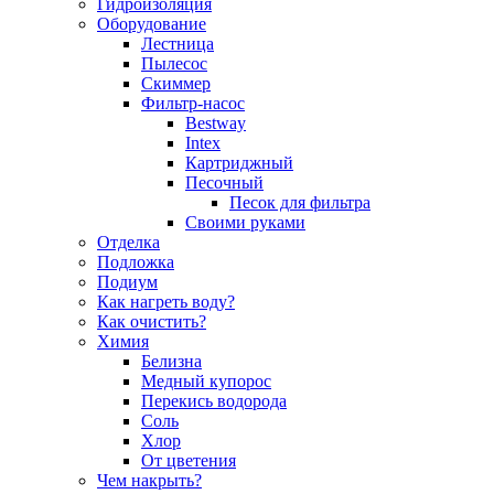
Гидроизоляция
Оборудование
Лестница
Пылесос
Скиммер
Фильтр-насос
Bestway
Intex
Картриджный
Песочный
Песок для фильтра
Своими руками
Отделка
Подложка
Подиум
Как нагреть воду?
Как очистить?
Химия
Белизна
Медный купорос
Перекись водорода
Соль
Хлор
От цветения
Чем накрыть?