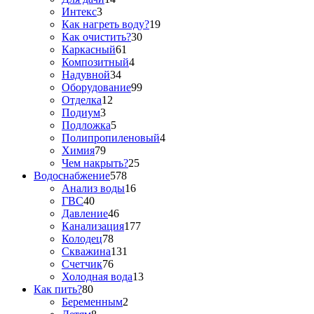
Интекс
3
Как нагреть воду?
19
Как очистить?
30
Каркасный
61
Композитный
4
Надувной
34
Оборудование
99
Отделка
12
Подиум
3
Подложка
5
Полипропиленовый
4
Химия
79
Чем накрыть?
25
Водоснабжение
578
Анализ воды
16
ГВС
40
Давление
46
Канализация
177
Колодец
78
Скважина
131
Счетчик
76
Холодная вода
13
Как пить?
80
Беременным
2