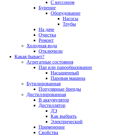
С кессоном
Бурение
Оборудование
Насосы
Трубы
На даче
Очистка
Ремонт
Холодная вода
Отключили
Какая бывает?
Агрегатные состояния
Пар или парообразование
Насыщенный
Паровая машина
Бутилированная
Популярные бренды
Дистиллированная
В аккумулятор
Дистиллятор
ДЭ
Как выбрать
Электрический
Применение
Свойства