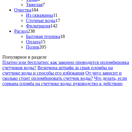
Тяжелая
7
Очистка
184
Из скважины
11
Сточные воды
17
Фильтрация
142
Расход
238
Бытовая техника
18
Оплата
15
Полив
205
Популярное в разделе
Платно или бесплатно: как законно проводится опломбировка
счетчиков воды?
Величина штрафа за срыв пломбы на
счетчике воды и способы его избежания
От чего зависит и
сколько стоит опломбировать счетчик воды?
Что делать, если
сорвана пломба на счетчике воды: руководство к действию