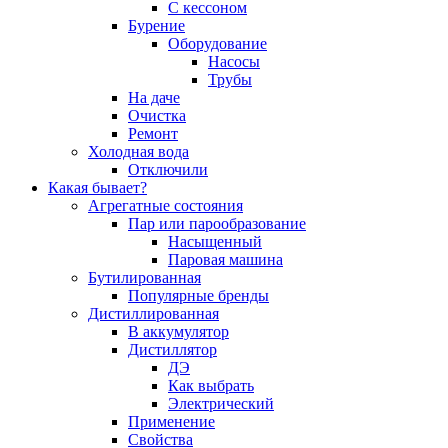
С кессоном
Бурение
Оборудование
Насосы
Трубы
На даче
Очистка
Ремонт
Холодная вода
Отключили
Какая бывает?
Агрегатные состояния
Пар или парообразование
Насыщенный
Паровая машина
Бутилированная
Популярные бренды
Дистиллированная
В аккумулятор
Дистиллятор
ДЭ
Как выбрать
Электрический
Применение
Свойства