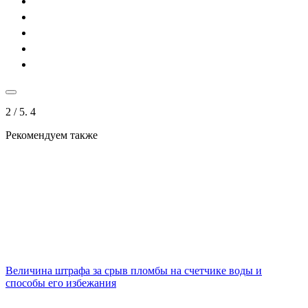
2
/ 5.
4
Рекомендуем также
Величина штрафа за срыв пломбы на счетчике воды и
способы его избежания