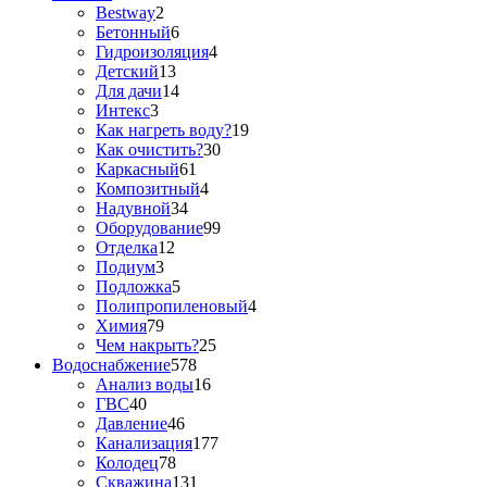
Bestway
2
Бетонный
6
Гидроизоляция
4
Детский
13
Для дачи
14
Интекс
3
Как нагреть воду?
19
Как очистить?
30
Каркасный
61
Композитный
4
Надувной
34
Оборудование
99
Отделка
12
Подиум
3
Подложка
5
Полипропиленовый
4
Химия
79
Чем накрыть?
25
Водоснабжение
578
Анализ воды
16
ГВС
40
Давление
46
Канализация
177
Колодец
78
Скважина
131