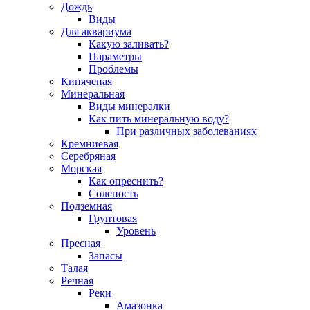
Дождь
Виды
Для аквариума
Какую заливать?
Параметры
Проблемы
Кипяченая
Минеральная
Виды минералки
Как пить минеральную воду?
При различных заболеваниях
Кремниевая
Серебряная
Морская
Как опреснить?
Соленость
Подземная
Грунтовая
Уровень
Пресная
Запасы
Талая
Речная
Реки
Амазонка