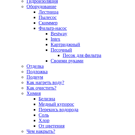
Гидроизоляция
Оборудование
Лестница
Пылесос
Скиммер
Фильтр-насос
Bestway
Intex
Картриджный
Песочный
Песок для фильтра
Своими руками
Отделка
Подложка
Подиум
Как нагреть воду?
Как очистить?
Химия
Белизна
Медный купорос
Перекись водорода
Соль
Хлор
От цветения
Чем накрыть?