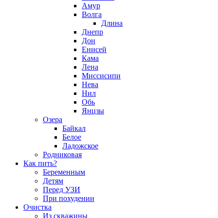
Амур
Волга
Длина
Днепр
Дон
Енисей
Кама
Лена
Миссисипи
Нева
Нил
Обь
Янцзы
Озера
Байкал
Белое
Ладожское
Родниковая
Как пить?
Беременным
Детям
Перед УЗИ
При похудении
Очистка
Из скважины