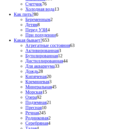
Счетчик
76
Холодная вода
13
Как пить?
80
Беременным
2
Детям
8
Перед УЗИ
4
При похудении
6
Какая бывает?
653
Агрегатные состояния
63
Активированная
3
Бутилированная
12
Дистиллированная
44
Для аквариума
33
Дождь
28
Кипяченая
20
Кремниевая
3
Минеральная
45
Морская
15
Озера
92
Подземная
21
Пресная
10
Речная
245
Родниковая
2
Серебряная
4
Талая
4