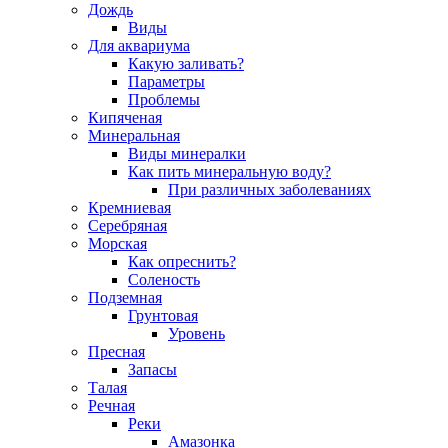
Дождь
Виды
Для аквариума
Какую заливать?
Параметры
Проблемы
Кипяченая
Минеральная
Виды минералки
Как пить минеральную воду?
При различных заболеваниях
Кремниевая
Серебряная
Морская
Как опреснить?
Соленость
Подземная
Грунтовая
Уровень
Пресная
Запасы
Талая
Речная
Реки
Амазонка