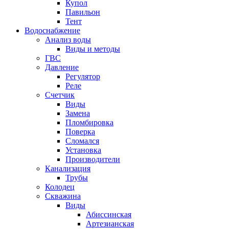
Купол
Павильон
Тент
Водоснабжение
Анализ воды
Виды и методы
ГВС
Давление
Регулятор
Реле
Счетчик
Виды
Замена
Пломбировка
Поверка
Сломался
Установка
Производители
Канализация
Трубы
Колодец
Скважина
Виды
Абиссинская
Артезианская