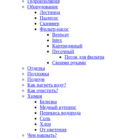
Гидроизоляция
Оборудование
Лестница
Пылесос
Скиммер
Фильтр-насос
Bestway
Intex
Картриджный
Песочный
Песок для фильтра
Своими руками
Отделка
Подложка
Подиум
Как нагреть воду?
Как очистить?
Химия
Белизна
Медный купорос
Перекись водорода
Соль
Хлор
От цветения
Чем накрыть?