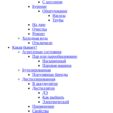
С кессоном
Бурение
Оборудование
Насосы
Трубы
На даче
Очистка
Ремонт
Холодная вода
Отключили
Какая бывает?
Агрегатные состояния
Пар или парообразование
Насыщенный
Паровая машина
Бутилированная
Популярные бренды
Дистиллированная
В аккумулятор
Дистиллятор
ДЭ
Как выбрать
Электрический
Применение
Свойства