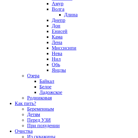
Амур
Волга
Длина
Днепр
Дон
Енисей
Кама
Лена
Миссисипи
Нева
Нил
Обь
Янцзы
Озера
Байкал
Белое
Ладожское
Родниковая
Как пить?
Беременным
Детям
Перед УЗИ
При похудении
Очистка
Из скважины