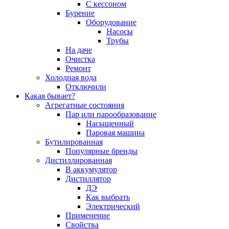
С кессоном
Бурение
Оборудование
Насосы
Трубы
На даче
Очистка
Ремонт
Холодная вода
Отключили
Какая бывает?
Агрегатные состояния
Пар или парообразование
Насыщенный
Паровая машина
Бутилированная
Популярные бренды
Дистиллированная
В аккумулятор
Дистиллятор
ДЭ
Как выбрать
Электрический
Применение
Свойства