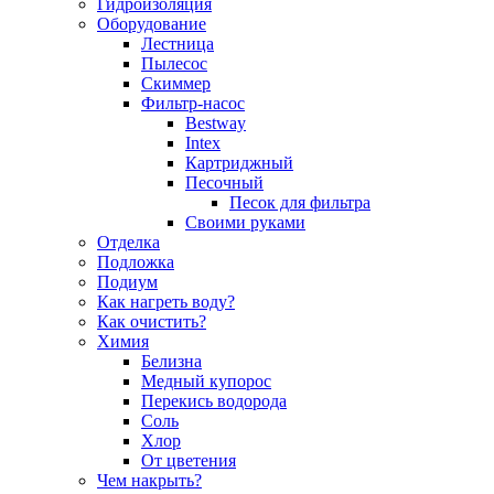
Гидроизоляция
Оборудование
Лестница
Пылесос
Скиммер
Фильтр-насос
Bestway
Intex
Картриджный
Песочный
Песок для фильтра
Своими руками
Отделка
Подложка
Подиум
Как нагреть воду?
Как очистить?
Химия
Белизна
Медный купорос
Перекись водорода
Соль
Хлор
От цветения
Чем накрыть?