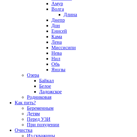
Амур
Волга
Длина
Днепр
Дон
Енисей
Кама
Лена
Миссисипи
Нева
Нил
Обь
Янцзы
Озера
Байкал
Белое
Ладожское
Родниковая
Как пить?
Беременным
Детям
Перед УЗИ
При похудении
Очистка
Из скважины