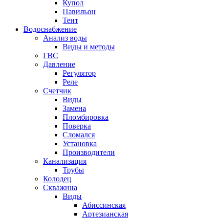
Купол
Павильон
Тент
Водоснабжение
Анализ воды
Виды и методы
ГВС
Давление
Регулятор
Реле
Счетчик
Виды
Замена
Пломбировка
Поверка
Сломался
Установка
Производители
Канализация
Трубы
Колодец
Скважина
Виды
Абиссинская
Артезианская