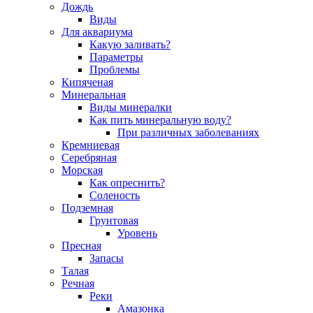
Дождь
Виды
Для аквариума
Какую заливать?
Параметры
Проблемы
Кипяченая
Минеральная
Виды минералки
Как пить минеральную воду?
При различных заболеваниях
Кремниевая
Серебряная
Морская
Как опреснить?
Соленость
Подземная
Грунтовая
Уровень
Пресная
Запасы
Талая
Речная
Реки
Амазонка