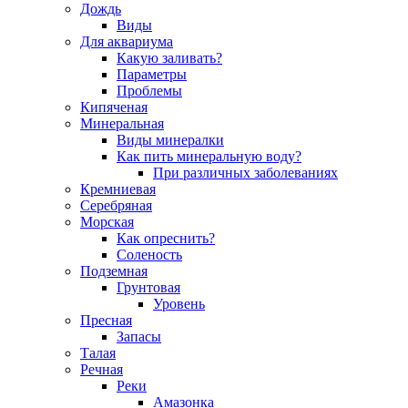
Дождь
Виды
Для аквариума
Какую заливать?
Параметры
Проблемы
Кипяченая
Минеральная
Виды минералки
Как пить минеральную воду?
При различных заболеваниях
Кремниевая
Серебряная
Морская
Как опреснить?
Соленость
Подземная
Грунтовая
Уровень
Пресная
Запасы
Талая
Речная
Реки
Амазонка