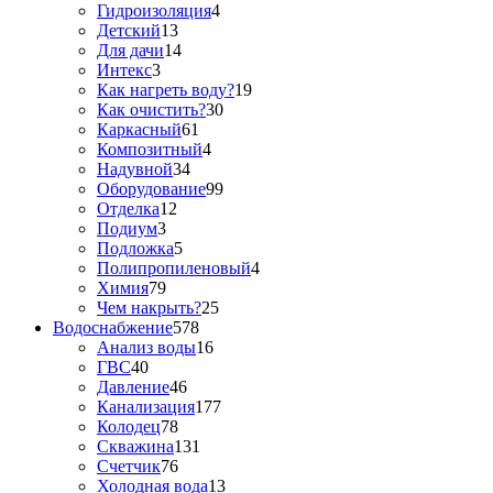
Гидроизоляция
4
Детский
13
Для дачи
14
Интекс
3
Как нагреть воду?
19
Как очистить?
30
Каркасный
61
Композитный
4
Надувной
34
Оборудование
99
Отделка
12
Подиум
3
Подложка
5
Полипропиленовый
4
Химия
79
Чем накрыть?
25
Водоснабжение
578
Анализ воды
16
ГВС
40
Давление
46
Канализация
177
Колодец
78
Скважина
131
Счетчик
76
Холодная вода
13