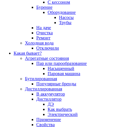
С кессоном
Бурение
Оборудование
Насосы
Трубы
На даче
Очистка
Ремонт
Холодная вода
Отключили
Какая бывает?
Агрегатные состояния
Пар или парообразование
Насыщенный
Паровая машина
Бутилированная
Популярные бренды
Дистиллированная
В аккумулятор
Дистиллятор
ДЭ
Как выбрать
Электрический
Применение
Свойства