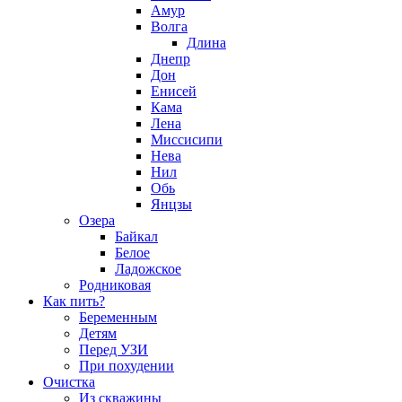
Амур
Волга
Длина
Днепр
Дон
Енисей
Кама
Лена
Миссисипи
Нева
Нил
Обь
Янцзы
Озера
Байкал
Белое
Ладожское
Родниковая
Как пить?
Беременным
Детям
Перед УЗИ
При похудении
Очистка
Из скважины