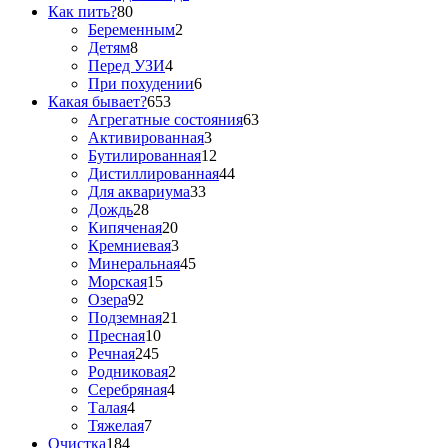
Как пить?
80
Беременным
2
Детям
8
Перед УЗИ
4
При похудении
6
Какая бывает?
653
Агрегатные состояния
63
Активированная
3
Бутилированная
12
Дистиллированная
44
Для аквариума
33
Дождь
28
Кипяченая
20
Кремниевая
3
Минеральная
45
Морская
15
Озера
92
Подземная
21
Пресная
10
Речная
245
Родниковая
2
Серебряная
4
Талая
4
Тяжелая
7
Очистка
184