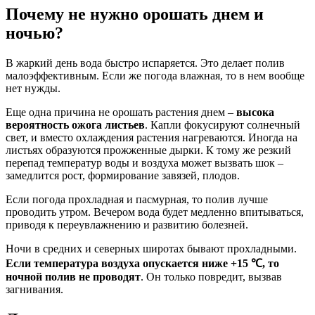
Почему не нужно орошать днем и
ночью?
В жаркий день вода быстро испаряется. Это делает полив
малоэффективным. Если же погода влажная, то в нем вообще
нет нужды.
Еще одна причина не орошать растения днем –
высока
вероятность ожога листьев
. Капли фокусируют солнечный
свет, и вместо охлаждения растения нагреваются. Иногда на
листьях образуются прожженные дырки. К тому же резкий
перепад температур воды и воздуха может вызвать шок –
замедлится рост, формирование завязей, плодов.
Если погода прохладная и пасмурная, то полив лучше
проводить утром. Вечером вода будет медленно впитываться,
приводя к переувлажнению и развитию болезней.
Ночи в средних и северных широтах бывают прохладными.
Если температура воздуха опускается ниже +15 ℃, то
ночной полив не проводят
. Он только повредит, вызвав
загнивания.