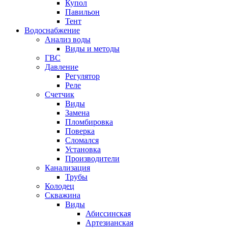
Купол
Павильон
Тент
Водоснабжение
Анализ воды
Виды и методы
ГВС
Давление
Регулятор
Реле
Счетчик
Виды
Замена
Пломбировка
Поверка
Сломался
Установка
Производители
Канализация
Трубы
Колодец
Скважина
Виды
Абиссинская
Артезианская