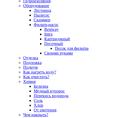
Гидроизоляция
Оборудование
Лестница
Пылесос
Скиммер
Фильтр-насос
Bestway
Intex
Картриджный
Песочный
Песок для фильтра
Своими руками
Отделка
Подложка
Подиум
Как нагреть воду?
Как очистить?
Химия
Белизна
Медный купорос
Перекись водорода
Соль
Хлор
От цветения
Чем накрыть?