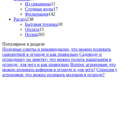
Из скважины
11
Сточные воды
17
Фильтрация
142
Расход
238
Бытовая техника
18
Оплата
15
Полив
205
Популярное в разделе
Полезные советы и рекомендации, что можно поливать
сывороткой в огороде и как правильно
Садоводу и
огороднику на заметку: что можно полить нашатырем в
огороде, для чего и как правильно
Вопрос агрономам: что
можно поливать кефиром в огороде и для чего?
Спросим у
агрономов: что можно поливать молоком в огороде?